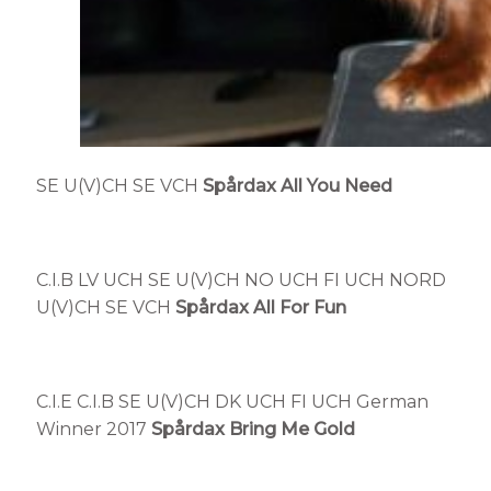
SE U(V)CH SE VCH
Spårdax All You Need
C.I.B LV UCH SE U(V)CH NO UCH FI UCH NORD
U(V)CH SE VCH
Spårdax All For Fun
C.I.E C.I.B SE U(V)CH DK UCH FI UCH German
Winner 2017
Spårdax Bring Me Gold