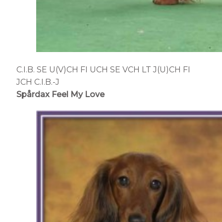
C.I.B. SE U(V)CH FI UCH SE VCH LT J(U)CH FI
JCH C.I.B.-J
Spårdax Feel My Love