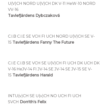
U(V)CH NORD U(V)CH DK V-11 HeW-10 NORD
VV-16
Tavlefjärdens Dybczaková
C.I.B C.I.E SE VCH FI UCH NORD U(V)CH SE V-
15
Tavlefjärdens Fanny The Future
C.I.E C.I.B SE VCH SE U(V)CH FI UCH DK UCH DK
V-16 HeJV-14 FI JV-14 SE JV-14 SE JV-15 SE V-
15
Tavlefjärdens Harald
INTU(v)CH SE U(v)CH NO UCH FI UCH
SVCH
Dorrith’s Felix