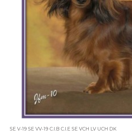
SE V-19 SE VV-19 C.I.B C.I.E SE VCH LV UCH DK