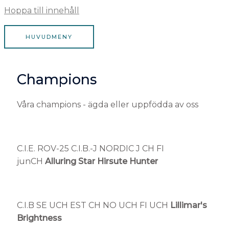
Hoppa till innehåll
HUVUDMENY
Champions
Våra champions - ägda eller uppfödda av oss
C.I.E. ROV-25 C.I.B.-J NORDIC J CH FI
junCH
Alluring Star Hirsute Hunter
C.I.B SE UCH EST CH NO UCH FI UCH
Lillimar's
Brightness