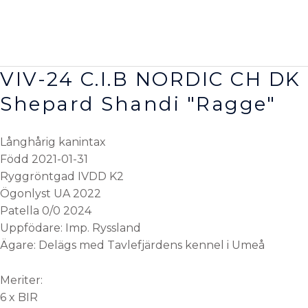
Hoppa
till
innehåll
VIV-24 C.I.B NORDIC CH DK
Shepard Shandi "Ragge"
Långhårig kanintax
Född 2021-01-31
Ryggröntgad IVDD K2
Ögonlyst UA 2022
Patella 0/0 2024
Uppfödare: Imp. Ryssland
Ägare: Delägs med
Tavlefjärdens kennel i Umeå
Meriter:
6 x BIR