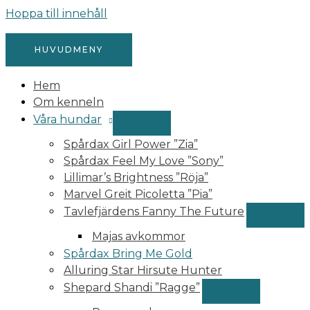
Hoppa till innehåll
HUVUDMENY
Hem
Om kenneln
Våra hundar
Spårdax Girl Power ”Zia”
Spårdax Feel My Love ”Sony”
Lillimar’s Brightness ”Röja”
Marvel Greit Picoletta ”Pia”​
Tavlefjärdens Fanny The Future
Majas avkommor
Spårdax Bring Me Gold
Alluring Star Hirsute Hunter
Shepard Shandi ”Ragge”