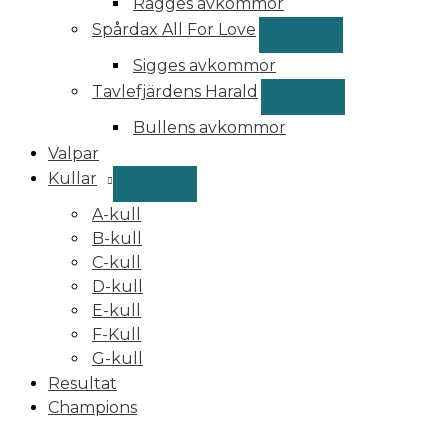
Ragges avkommor
Spårdax All For Love
Sigges avkommor
Tavlefjärdens Harald
Bullens avkommor
Valpar
Kullar
A-kull
B-kull
C-kull
D-kull
E-kull
F-Kull
G-kull
Resultat
Champions