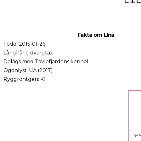
C.I.E 
Fakta om Lina
Född: 2015-01-26
Långhårig dvärgtax
Delägs med Tavlefjärdens kennel
Ögonlyst: UA (2017)
Ryggröntgen: K1