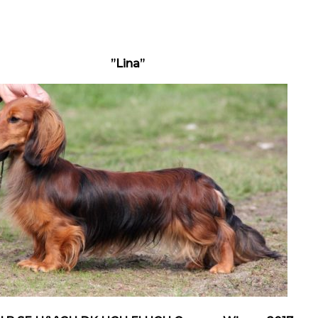
”Lina”