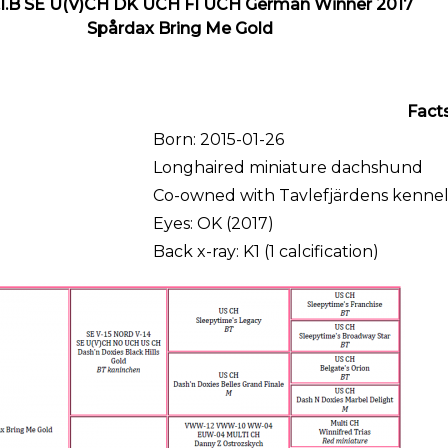
C.I.B SE U(V)CH DK UCH FI UCH German Winner 2017
Spårdax Bring Me Gold
Fact
Born: 2015-01-26
Longhaired miniature dachshund
Co-owned with Tavlefjärdens kenne
Eyes: OK (2017)
Back x-ray: K1 (1 calcification)