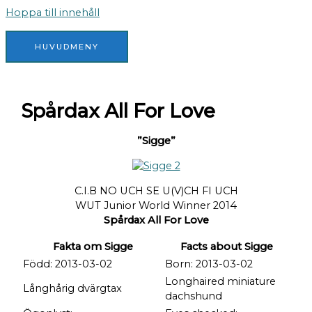
Hoppa till innehåll
HUVUDMENY
Spårdax All For Love
”Sigge”
C.I.B NO UCH SE U(V)CH FI UCH
WUT Junior World Winner 2014
Spårdax All For Love
Fakta om Sigge
Facts about Sigge
Född: 2013-03-02
Born: 2013-03-02
Longhaired miniature
Långhårig dvärgtax
dachshund